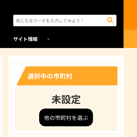
サイト情報
選択中の市町村
未設定
他の市町村を選ぶ