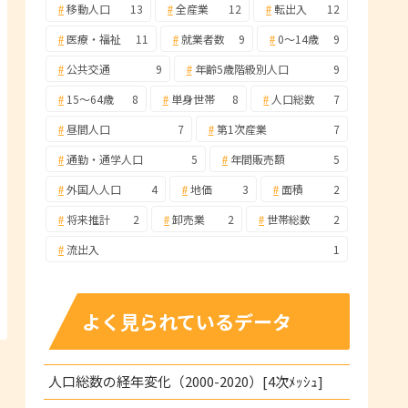
移動人口
13
全産業
12
転出入
12
医療・福祉
11
就業者数
9
0～14歳
9
公共交通
9
年齢5歳階級別人口
9
15～64歳
8
単身世帯
8
人口総数
7
昼間人口
7
第1次産業
7
通勤・通学人口
5
年間販売額
5
外国人人口
4
地価
3
面積
2
将来推計
2
卸売業
2
世帯総数
2
流出入
1
よく見られているデータ
人口総数の経年変化（2000-2020）[4次ﾒｯｼｭ]