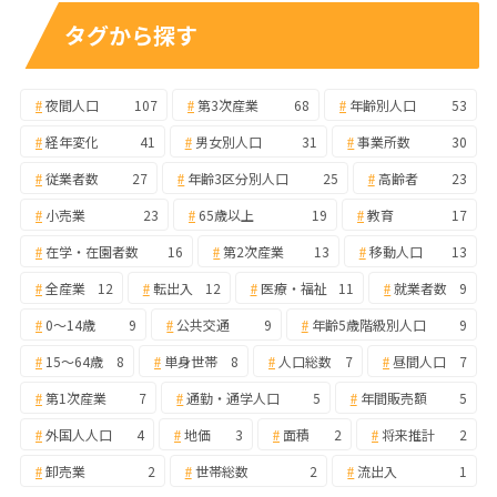
タグから探す
夜間人口
107
第3次産業
68
年齢別人口
53
経年変化
41
男女別人口
31
事業所数
30
従業者数
27
年齢3区分別人口
25
高齢者
23
小売業
23
65歳以上
19
教育
17
在学・在園者数
16
第2次産業
13
移動人口
13
全産業
12
転出入
12
医療・福祉
11
就業者数
9
0～14歳
9
公共交通
9
年齢5歳階級別人口
9
15～64歳
8
単身世帯
8
人口総数
7
昼間人口
7
第1次産業
7
通勤・通学人口
5
年間販売額
5
外国人人口
4
地価
3
面積
2
将来推計
2
卸売業
2
世帯総数
2
流出入
1