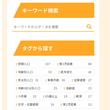
キーワード検索
タグから探す
夜間人口
107
第3次産業
68
年齢別人口
53
経年変化
41
男女別人口
31
事業所数
30
従業者数
27
年齢3区分別人口
25
高齢者
23
小売業
23
65歳以上
19
教育
17
在学・在園者数
16
第2次産業
13