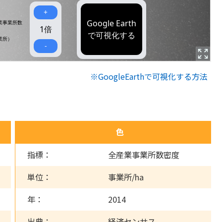
※GoogleEarthで可視化する方法
色
指標：
全産業事業所数密度
単位：
事業所/ha
年：
2014
出典：
経済センサス