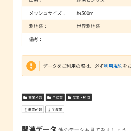
メッシュサイズ：
約500m
測地系：
世界測地系
備考：
データをご利用の際は、必ず
利用規約
を
事業所数
全産業
産業・経済
事業所数
全産業
関連データ
他のデータも見てみましょう