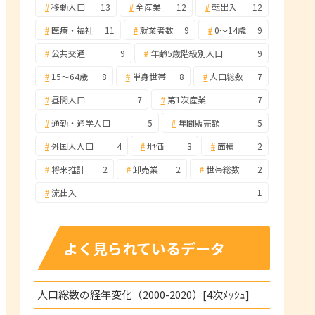
移動人口
13
全産業
12
転出入
12
医療・福祉
11
就業者数
9
0～14歳
9
公共交通
9
年齢5歳階級別人口
9
15～64歳
8
単身世帯
8
人口総数
7
昼間人口
7
第1次産業
7
通勤・通学人口
5
年間販売額
5
外国人人口
4
地価
3
面積
2
将来推計
2
卸売業
2
世帯総数
2
流出入
1
よく見られているデータ
人口総数の経年変化（2000-2020）[4次ﾒｯｼｭ]