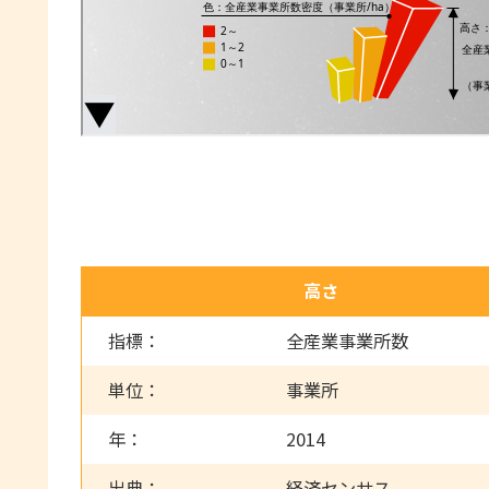
高さ
指標：
全産業事業所数
単位：
事業所
年：
2014
出典：
経済センサス